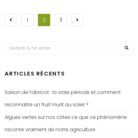
PAGINATION
1
2
3
DES
PUBLICATIONS
ARTICLES RÉCENTS
Saison de l’abricot : la vraie période et comment
reconnaitre un fruit murit au soleil ?
Algues vertes sur nos côtes ce que ce phénomène
raconte vraiment de notre agriculture