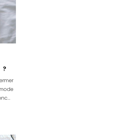
 ?
fermer
ommode
nc...