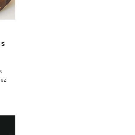
ES
s
sez