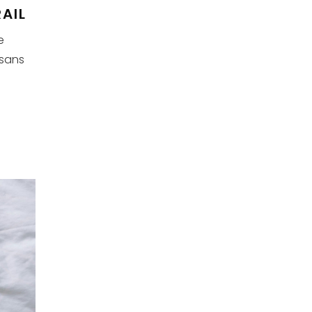
RAIL
e
 sans