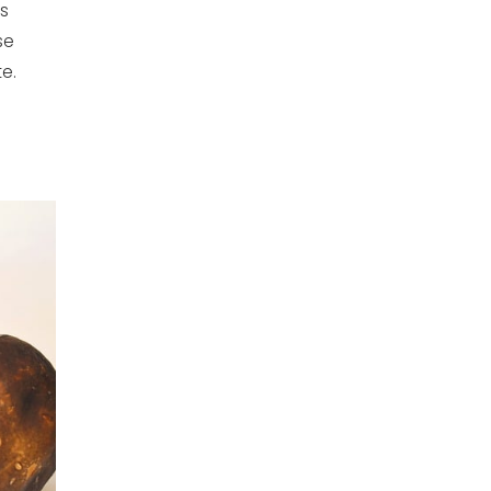
s
se
e.